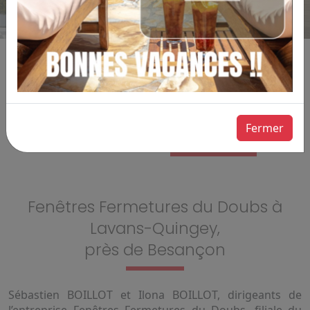
APPELER
DEMANDER
Fermer
UN DEVIS
Fenêtres Fermetures du Doubs à
Lavans-Quingey,
près de Besançon
Sébastien BOILLOT et Ilona BOILLOT, dirigeants de