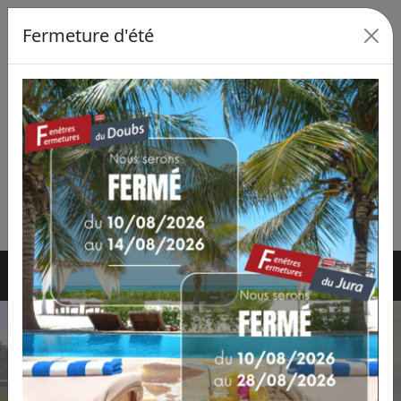
Fermeture d'été
ZA la Combe Parnette - 25440 LAVANS-
QUINGEY ,
03 81 84 64 04
Previous
Next